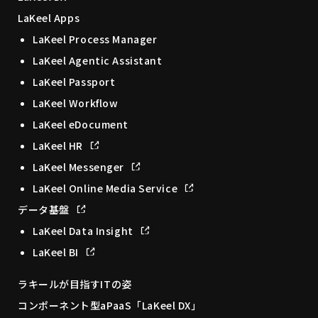
LaKeel Apps
LaKeel Process Manager
LaKeel Agentic Assistant
LaKeel Passport
LaKeel Workflow
LaKeel eDocument
LaKeel HR
LaKeel Messenger
LaKeel Online Media Service
データ基盤
LaKeel Data Insight
LaKeel BI
ラキールが目指すITの姿
コンポーネント型aPaaS「LaKeel DX」