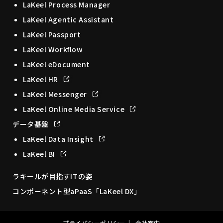
LaKeel Process Manager
LaKeel Agentic Assistant
LaKeel Passport
LaKeel Workflow
LaKeel eDocument
LaKeel HR
LaKeel Messenger
LaKeel Online Media Service
データ基盤
LaKeel Data Insight
LaKeel BI
ラキールが目指すITの姿
コンポーネント型aPaaS「LaKeel DX」
プライバシーポリシー
会社案内