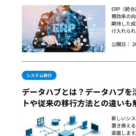
ERP（統
務効率の向
期待した成
け入れられ
公開日：
2
システム移行
データハブとは？データハブを
トや従来の移行方法との違いも
新しいシス
置き換える
直面します