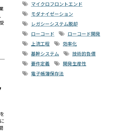
マイクロフロントエンド
業
モダナイゼーション
、
受
レガシーシステム脱却
ローコード
ローコード開発
上流工程
効率化
基幹システム
技術的負債
要件定義
開発生産性
電子帳簿保存法
ッ
を
に
間