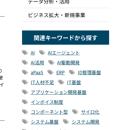
データ分析・活用
ビジネス拡大・新規事業
関連キーワードから探す
AI
AIエージェント
AI活用
AI駆動開発
の
aPaaS
ERP
ID管理基盤
使
IT人材不足
IT基盤
イ
アプリケーション開発基盤
インボイス制度
コンポーネント型
サイロ化
システム基盤
システム開発