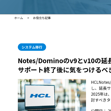
ホーム
お役立ち記事
システム移行
Notes/Dominoのv9とv1
サポート終了後に気をつけるべ
HCLNot
し、延長サ
2025年
討すべきタイ
公開日：
2