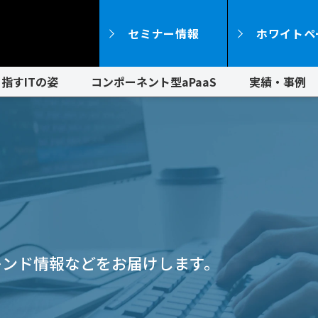
セミナー情報
ホワイトペ
指すITの姿
コンポーネント型aPaaS
実績・事例
レンド情報などをお届けします。