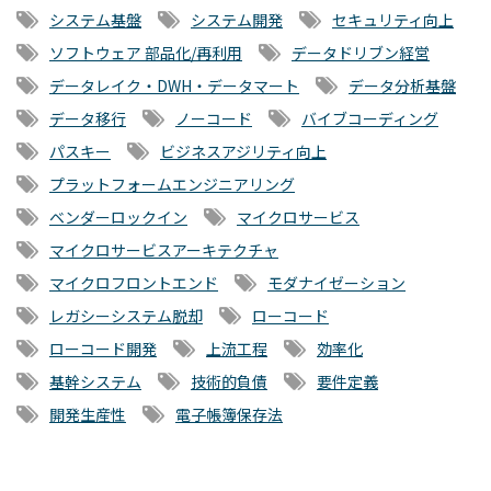
システム基盤
システム開発
セキュリティ向上
ソフトウェア 部品化/再利用
データドリブン経営
データレイク・DWH・データマート
データ分析基盤
データ移行
ノーコード
バイブコーディング
パスキー
ビジネスアジリティ向上
プラットフォームエンジニアリング
ベンダーロックイン
マイクロサービス
マイクロサービスアーキテクチャ
マイクロフロントエンド
モダナイゼーション
レガシーシステム脱却
ローコード
ローコード開発
上流工程
効率化
基幹システム
技術的負債
要件定義
開発生産性
電子帳簿保存法