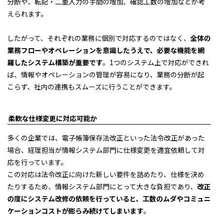
分断や、転記・二重入力の手間の増加、確認工数の増加などが考
えられます。
したがって、それぞれの業務に個別で対応するのではなく、
全体の
業務フローやオペレーションを意識したうえで、必要な機能を網
羅したシステム構築が重要です
。1つのシステム上で対応ができれ
ば、情報やオペレーションの管理が容易になり、業務の分断が起
こらず、社内の連携もスムーズに行うことができます。
柔軟な仕様変更に対応可能か
多くの企業では、電子帳簿保存法改正といった法令改正があった
場合、経理担当が情報システム部門に仕様変更を適宜依頼して対
応を行っています。
この対応は法令改正に向けた新しい要件を詰めたり、仕様を決め
たりするため、情報システム部門にとって大きな負担であり、
改正
の度にシステム改修の依頼を行っていると、工数のムダやコミュニ
ケーションコストが膨らみ続けてしまいます
。