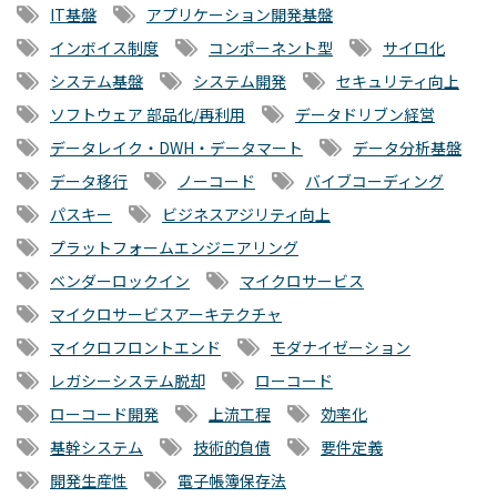
IT基盤
アプリケーション開発基盤
インボイス制度
コンポーネント型
サイロ化
システム基盤
システム開発
セキュリティ向上
ソフトウェア 部品化/再利用
データドリブン経営
データレイク・DWH・データマート
データ分析基盤
データ移行
ノーコード
バイブコーディング
パスキー
ビジネスアジリティ向上
プラットフォームエンジニアリング
ベンダーロックイン
マイクロサービス
マイクロサービスアーキテクチャ
マイクロフロントエンド
モダナイゼーション
レガシーシステム脱却
ローコード
ローコード開発
上流工程
効率化
基幹システム
技術的負債
要件定義
開発生産性
電子帳簿保存法