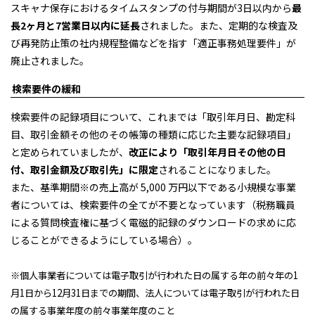
スキャナ保存におけるタイムスタンプの付与期間が3日以内から
最
長2ヶ月と7営業日以内に延長
されました。また、定期的な検査及
び再発防止策の社内規程整備などを指す「適正事務処理要件」が
廃止されました。
検索要件の緩和
検索要件の記録項目について、これまでは「取引年月日、勘定科
目、取引金額その他のその帳簿の種類に応じた主要な記録項目」
と定められていましたが、
改正により「取引年月日その他の日
付、取引金額及び取引先」に限定
されることになりました。
また、基準期間※の売上高が 5,000 万円以下である小規模な事業
者については、検索要件の全てが不要となっています（税務職員
による質問検査権に基づく電磁的記録のダウンロードの求めに応
じることができるようにしている場合）。
※個人事業者については電子取引が行われた日の属する年の前々年の1
月1日から12月31日までの期間、法人については電子取引が行われた日
の属する事業年度の前々事業年度のこと