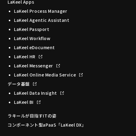
LaKeel Apps
LaKeel Process Manager
LaKeel Agentic Assistant
LaKeel Passport
LaKeel Workflow
LaKeel eDocument
LaKeel HR
LaKeel Messenger
LaKeel Online Media Service
データ基盤
LaKeel Data Insight
LaKeel BI
ラキールが目指すITの姿
コンポーネント型aPaaS「LaKeel DX」