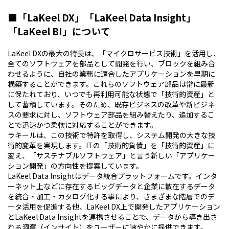
■「LaKeel DX」「LaKeel Data Insight」
「LaKeel BI」について
LaKeel DXの最大の特長は、「マイクロサービス技術」を活用し、
全てのソフトウェアを部品として開発を行い、ブロックを組み合
わせるように、自社の業務に適合したアプリケーションを早期に
構築することができます。これらのソフトウェア部品は常に最新
に保たれており、いつでも再利用可能な状態で「技術的資産」と
して蓄積しています。そのため、既存ビジネスの改革や新ビジネ
スの要求に対し、ソフトウェア部品を組み替えたり、追加するこ
とで迅速かつ柔軟に対応することができます。
ラキールは、この技術で特許を取得し、システム開発の大きな技
術的変革を実現します。ITの「技術的負債」を「技術的資産」に
変え、「サステナブルソフトウェア」と言う新しい「アプリケー
ション開発」の方向性を提案しています。
LaKeel Data Insightはデータ統合プラットフォームです。インタ
ーネット上などに存在するビッグデータと企業に散在するデータ
を統合・加工・カタログ化する事により、さまざまな階層でのデ
ータ活用を促進する他、LaKeel DX上で開発したアプリケーション
とLaKeel Data Insightを連携させることで、データから導き出さ
れる洞察（インサイト）をユーザーに速やかに提供できます。