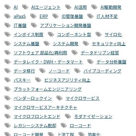
AI
AIエージェント
AI活用
AI駆動開発
aPaaS
ERP
ID管理基盤
IT人材不足
IT基盤
アプリケーション開発基盤
インボイス制度
コンポーネント型
サイロ化
システム基盤
システム開発
セキュリティ向上
ソフトウェア 部品化/再利用
データドリブン経営
データレイク・DWH・データマート
データ分析基盤
データ移行
ノーコード
バイブコーディング
パスキー
ビジネスアジリティ向上
プラットフォームエンジニアリング
ベンダーロックイン
マイクロサービス
マイクロサービスアーキテクチャ
マイクロフロントエンド
モダナイゼーション
レガシーシステム脱却
ローコード
ローコード開発
上流工程
効率化