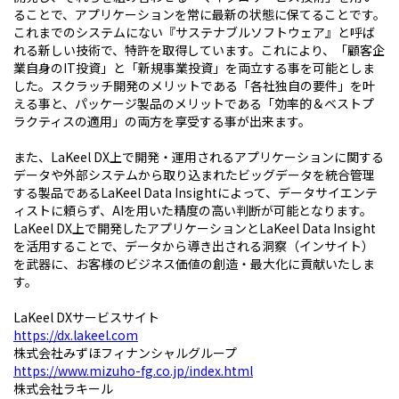
ることで、アプリケーションを常に最新の状態に保てることです。
これまでのシステムにない『サステナブルソフトウェア』と呼ば
れる新しい技術で、特許を取得しています。これにより、「顧客企
業自身のIT投資」と「新規事業投資」を両立する事を可能としま
した。スクラッチ開発のメリットである「各社独自の要件」を叶
える事と、パッケージ製品のメリットである「効率的＆ベストプ
ラクティスの適用」の両方を享受する事が出来ます。
また、LaKeel DX上で開発・運用されるアプリケーションに関する
データや外部システムから取り込まれたビッグデータを統合管理
する製品であるLaKeel Data Insightによって、データサイエンテ
ィストに頼らず、AIを用いた精度の高い判断が可能となります。
LaKeel DX上で開発したアプリケーションとLaKeel Data Insight
を活用することで、データから導き出される洞察（インサイト）
を武器に、お客様のビジネス価値の創造・最大化に貢献いたしま
す。
LaKeel DXサービスサイト
https://dx.lakeel.com
株式会社みずほフィナンシャルグループ
https://www.mizuho-fg.co.jp/index.html
株式会社ラキール