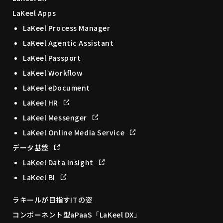
LaKeel Apps
LaKeel Process Manager
LaKeel Agentic Assistant
LaKeel Passport
LaKeel Workflow
LaKeel eDocument
LaKeel HR
LaKeel Messenger
LaKeel Online Media Service
データ基盤
LaKeel Data Insight
LaKeel BI
ラキールが目指すITの姿
コンポーネント型aPaaS「LaKeel DX」