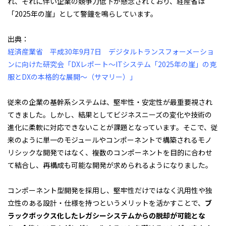
れ、それに伴い企業の競争力低下が懸念されており、経産省は
「2025年の崖」として警鐘を鳴らしています。
出典：
経済産業省 平成30年9月7日 デジタルトランスフォーメーショ
ンに向けた研究会
「DXレポート～ITシステム「2025年の崖」の克
服とDXの本格的な展開～（サマリー）」
従来の企業の基幹系システムは、堅牢性・安定性が最重要視され
てきました。しかし、結果としてビジネスニーズの変化や技術の
進化に柔軟に対応できないことが課題となっています。そこで、従
来のように単一のモジュールやコンポーネントで構築されるモノ
リシックな開発ではなく、複数のコンポーネントを目的に合わせ
て結合し、再構成も可能な開発が求められるようになりました。
コンポーネント型開発を採用し、堅牢性だけではなく汎用性や独
立性のある設計・仕様を持つというメリットを活かすことで、
ブ
ラックボックス化したレガシーシステムからの脱却が可能とな