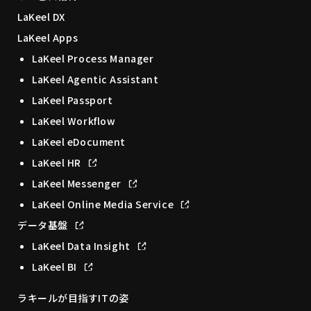
LaKeel DX
LaKeel Apps
LaKeel Process Manager
LaKeel Agentic Assistant
LaKeel Passport
LaKeel Workflow
LaKeel eDocument
LaKeel HR
LaKeel Messenger
LaKeel Online Media Service
データ基盤
LaKeel Data Insight
LaKeel BI
ラキールが目指すITの姿