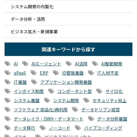
システム開発の内製化
データ分析・活用
ビジネス拡大・新規事業
関連キーワードから探す
AI
AIエージェント
AI活用
AI駆動開発
aPaaS
ERP
ID管理基盤
IT人材不足
IT基盤
アプリケーション開発基盤
インボイス制度
コンポーネント型
サイロ化
システム基盤
システム開発
セキュリティ向上
ソフトウェア 部品化/再利用
データドリブン経営
データレイク・DWH・データマート
データ分析基盤
データ移行
ノーコード
バイブコーディング