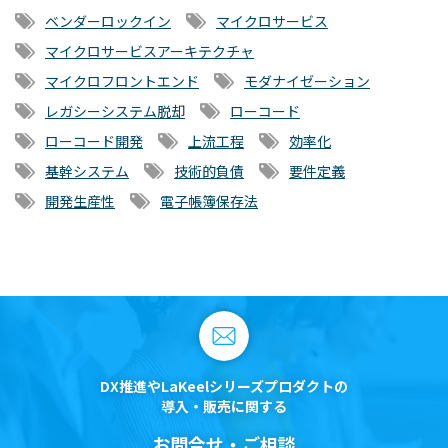
ベンダーロックイン
マイクロサービス
マイクロサービスアーキテクチャ
マイクロフロントエンド
モダナイゼーション
レガシーシステム脱却
ローコード
ローコード開発
上流工程
効率化
基幹システム
技術的負債
要件定義
開発生産性
電子帳簿保存法
DX推進やLaKeelシリーズプロダクトの
導入・販売に関する
お問合せ・ご相談