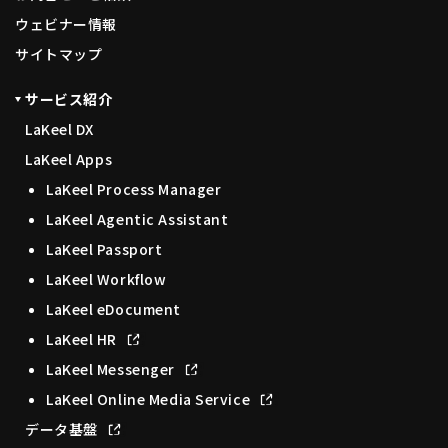
ウェビナー情報
サイトマップ
サービス紹介
LaKeel DX
LaKeel Apps
LaKeel Process Manager
LaKeel Agentic Assistant
LaKeel Passport
LaKeel Workflow
LaKeel eDocument
LaKeel HR
LaKeel Messenger
LaKeel Online Media Service
データ基盤