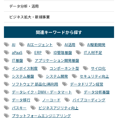
データ分析・活用
ビジネス拡大・新規事業
関連キーワードから探す
AI
AIエージェント
AI活用
AI駆動開発
aPaaS
ERP
ID管理基盤
IT人材不足
IT基盤
アプリケーション開発基盤
インボイス制度
コンポーネント型
サイロ化
システム基盤
システム開発
セキュリティ向上
ソフトウェア 部品化/再利用
データドリブン経営
データレイク・DWH・データマート
データ分析基盤
データ移行
ノーコード
バイブコーディング
パスキー
ビジネスアジリティ向上
プラットフォームエンジニアリング