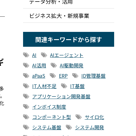
データ分析・活用
ビジネス拡大・新規事業
関連キーワードから探す
AI
AIエージェント
ギ
AI活用
AI駆動開発
aPaaS
ERP
ID管理基盤
IT人材不足
IT基盤
多
す。
アプリケーション開発基盤
化
インボイス制度
コンポーネント型
サイロ化
システム基盤
システム開発