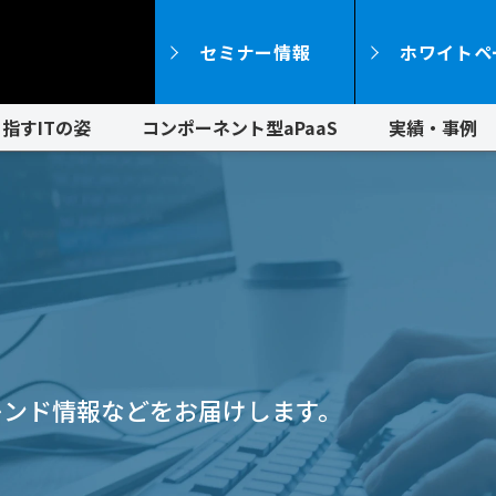
セミナー情報
ホワイトペ
指すITの姿
コンポーネント型aPaaS
実績・事例
レンド情報などをお届けします。