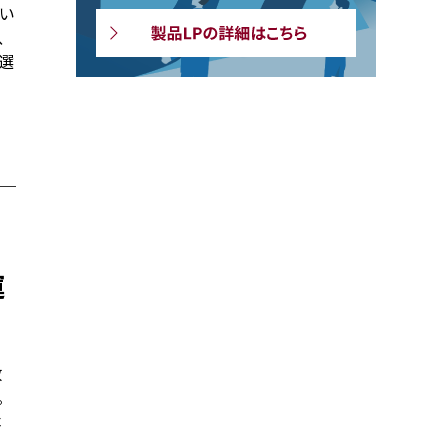
い
、
選
運
数
。
本