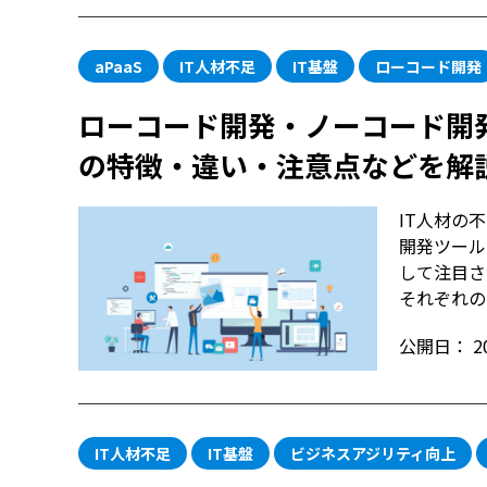
aPaaS
IT人材不足
IT基盤
ローコード開発
ローコード開発・ノーコード開発・a
の特徴・違い・注意点などを解
IT人材の
開発ツール
して注目さ
それぞれの特
公開日：
2
IT人材不足
IT基盤
ビジネスアジリティ向上