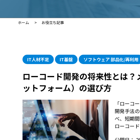
ホーム
お役立ち記事
IT人材不足
IT基盤
ソフトウェア 部品化/再利用
ローコード開発の将来性とは？
ットフォーム）の選び方
「ローコー
開発手法の
べ、短期間
ローコード
公開日：
2