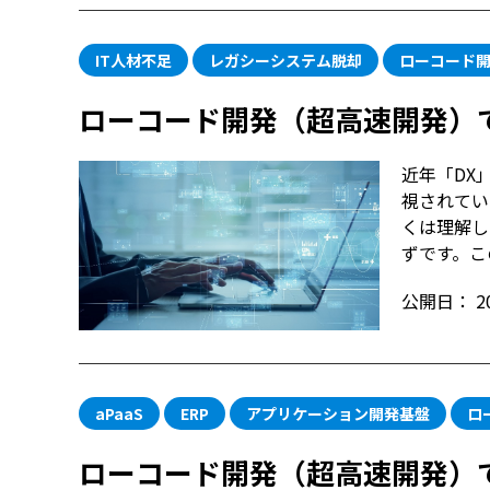
IT人材不足
レガシーシステム脱却
ローコード
ローコード開発（超高速開発）
近年「DX
視されてい
くは理解し
ずです。この
公開日：
2
aPaaS
ERP
アプリケーション開発基盤
ロ
ローコード開発（超高速開発）