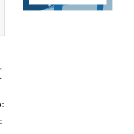
が
テ
に
に