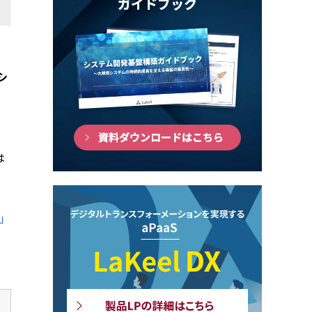
シ
は
」