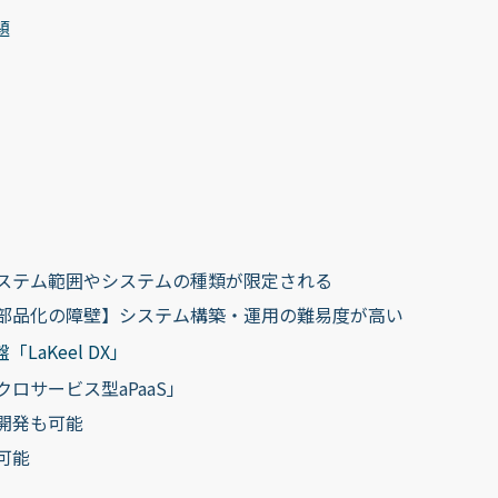
題
ステム範囲やシステムの種類が限定される
部品化の障壁】システム構築・運用の難易度が高い
aKeel DX」
ロサービス型aPaaS」
開発も可能
可能