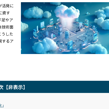
が活発に
に資す
不足やア
は技術面
こうした
現するア
次
【非表示】
化」