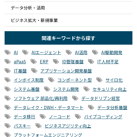
データ分析・活用
ビジネス拡大・新規事業
関連キーワードから探す
AI
AIエージェント
AI活用
AI駆動開発
aPaaS
ERP
ID管理基盤
IT人材不足
IT基盤
アプリケーション開発基盤
インボイス制度
コンポーネント型
サイロ化
システム基盤
システム開発
セキュリティ向上
ソフトウェア 部品化/再利用
データドリブン経営
データレイク・DWH・データマート
データ分析基盤
データ移行
ノーコード
バイブコーディング
パスキー
ビジネスアジリティ向上
プラットフォームエンジニアリング