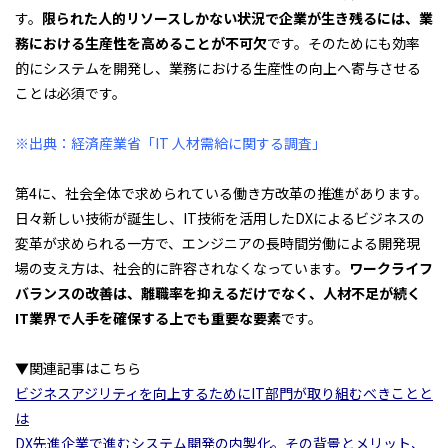
す。
限られた人的リソースしかない状況で企業が生き残るには、業
務における生産性を高めることが不可欠
です。そのためにも効率
的にシステムを開発し、業務における生産性の向上へ寄与させる
ことは必須です。
※出典：経済産業省
「IT 人材需給に関する調査」
第4に、社会全体で求められている働き方改革の推進があります。
日々新しい技術が誕生し、IT技術を活用したDXによるビジネスの
変革が求められる一方で、エンジニアの長時間労働による開発現
場の支え方は、社会的に許容されなくなっています。
ワークライフ
バランスの改善は、離職率を抑えるだけでなく、人材不足が続く
IT業界で人手を確保する上でも重要な要素
です。
▼関連記事はこちら
ビジネスアジリティを向上するためにIT部門が取り組むべきことと
は
DX先進企業で進むシステム開発の内製化。その背景とメリット、