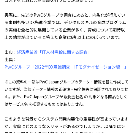
コストを低減し人材育成を行うことが重要です。
実際に、先述のPｗCグループの調査によると、内製化が行えてい
る事例も多いDX先進企業では、デジタルスキルの育成プログラム
の実施を全社的に展開している企業が多く、育成について期待以
上の効果が出ていると答えた企業は6割以上にのぼっています。
出典：
経済産業省「IT人材需給に関する調査」
出典：
PｗCグループ「2022年DX意識調査―ITモダナイゼーション編―」
※この資料の一部はPwC Japanグループのデータ・情報を基に作成して
いますが、当該データ・情報の正確性・完全性等は保証されておりませ
ん。また、PwC Japanグループが 販促会社名 の 対象となる商品もしく
はサービス名 を推奨するものではありません。
このような背景からシステム開発内製化の重要性が高まっています
が、実際にどのようなメリットがあるのでしょうか。以降ではシ