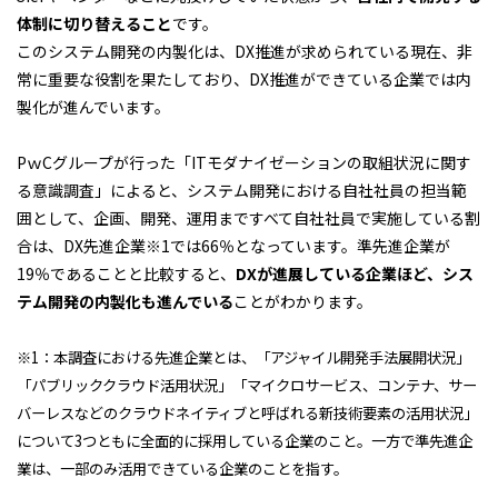
体制に切り替えること
です。
このシステム開発の内製化は、DX推進が求められている現在、非
常に重要な役割を果たしており、DX推進ができている企業では内
製化が進んでいます。
PｗCグループが行った「ITモダナイゼーションの取組状況に関す
る意識調査」によると、システム開発における自社社員の担当範
囲として、企画、開発、運用まですべて自社社員で実施している割
合は、DX先進企業※1では66％となっています。準先進企業が
19％であることと比較すると、
DXが進展している企業ほど、シス
テム開発の内製化も進んでいる
ことがわかります。
※1：本調査における先進企業とは、「アジャイル開発手法展開状況」
「パブリッククラウド活用状況」「マイクロサービス、コンテナ、サー
バーレスなどのクラウドネイティブと呼ばれる新技術要素の活用状況」
について3つともに全面的に採用している企業のこと。一方で準先進企
業は、一部のみ活用できている企業のことを指す。