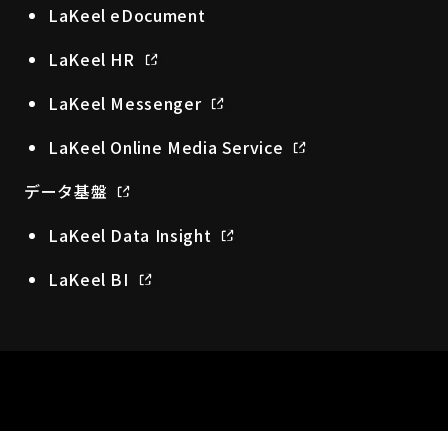
LaKeel eDocument
LaKeel HR
LaKeel Messenger
LaKeel Online Media Service
データ基盤
LaKeel Data Insight
LaKeel BI