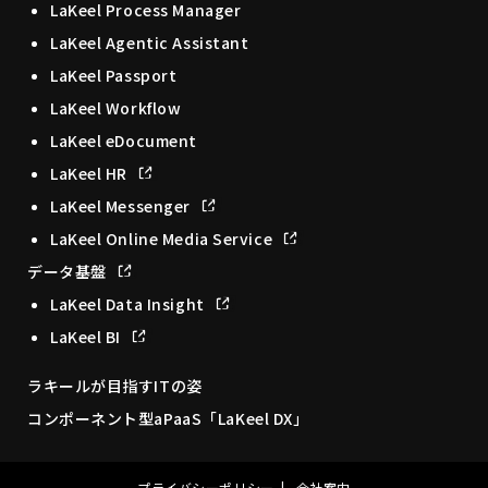
LaKeel Process Manager
LaKeel Agentic Assistant
LaKeel Passport
LaKeel Workflow
LaKeel eDocument
LaKeel HR
LaKeel Messenger
LaKeel Online Media Service
データ基盤
LaKeel Data Insight
LaKeel BI
ラキールが目指すITの姿
コンポーネント型aPaaS「LaKeel DX」
プライバシーポリシー
会社案内