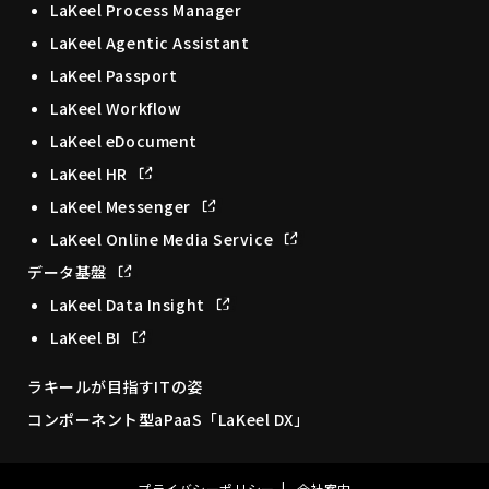
LaKeel Process Manager
LaKeel Agentic Assistant
LaKeel Passport
LaKeel Workflow
LaKeel eDocument
LaKeel HR
LaKeel Messenger
LaKeel Online Media Service
データ基盤
LaKeel Data Insight
LaKeel BI
ラキールが目指すITの姿
コンポーネント型aPaaS「LaKeel DX」
プライバシーポリシー
会社案内