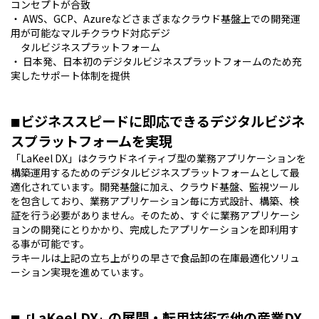
コンセプトが合致
・ AWS、GCP、Azureなどさまざまなクラウド基盤上での開発運
用が可能なマルチクラウド対応デジ
タルビジネスプラットフォーム
・ 日本発、日本初のデジタルビジネスプラットフォームのため充
実したサポート体制を提供
ビジネススピードに即応できるデジタルビジネ
■
スプラットフォームを実現
「LaKeel DX」はクラウドネイティブ型の業務アプリケーションを
構築運用するためのデジタルビジネスプラットフォームとして最
適化されています。開発基盤に加え、クラウド基盤、監視ツール
を包含しており、業務アプリケーション毎に方式設計、構築、検
証を行う必要がありません。そのため、すぐに業務アプリケーシ
ョンの開発にとりかかり、完成したアプリケーションを即利用す
る事が可能です。
ラキールは上記の立ち上がりの早さで食品卸の在庫最適化ソリュ
ーション実現を進めています。
LaKeel DX
の展開・転用技術で他の産業
DX