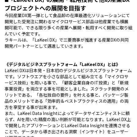
■「
」
プロジェクトへの展開を目指す
今回産業DX第一弾として食品卸の在庫最適化ソリューションにて
開発した受発注に関わるマイクロサービス部品は他産業でも横展
開可能で、できる限り多くの産業へ展開・転用すべく開発に取り組
んでいく予定です。
ラキールは、「LaKeel DX」で三菱商事が推進する産業DXの共同
開発パートナーとして邁進していきます。
《デジタルビジネスプラットフォーム「
LaKeel DX
」とは》
LaKeel DXは日本発・日本初のデジタルビジネスプラットフォーム
です。ソフトウエアを小さな部品として組み立てる「マイクロサ
ービス技術」を用いる事で、「顧客企業自身のIT投資」と「新規
事業投資」を両立する事を可能としました。スクラッチ開発のメ
リットである、「各社独自の要件」を叶える事と、パッケージ製
品のメリットである「効率的＆ベストプラクティスの適用」の両
方を享受する事が出来ます。
また、LaKeel Data Insightによってデータサイエンティストに頼
らず、AIを用いた精度の高い判断が可能となります。LaKeel DX上
で開発したアプリケーションとLaKeel Data Insightを連携させる
ことで、データから導き出される洞察（インサイト）をユーザー