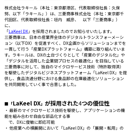
株式会社ラキール（本社：東京都港区、代表取締役社長：久保
努、以下「ラキール」）は、三菱商事株式会社（本社：東京都千
代田区、代表取締役社長：垣内 威彦、 以下「三菱商事」）
に、
「
LaKeel DX
」を採用されましたのでお知らせいたします。
三菱商事は、日本の産業界全体のデジタルトランスフォーメーシ
ョン（以下DX）を促進すべく、DX企画からソリューションまでを
一貫して行う「産業DXプラットフォーム」構築に取り組んでいま
す。ラキールは、DXの土台づくりとして「産業のデジタル化」や
「デジタルを活用した企業間プロセスの最適化」を目指している
三菱商事に対して、独自のマイクロサービス技術（特許取得済）
を駆使したデジタルビジネスプラットフォーム「LaKeel DX」を提
供し、食品流通分野における食品卸の在庫最適化ソリューション
を共同開発していく事で合意しました。
LaKeel
DX
が採用された
4
つの優位性
■「
」
・ 最新のマイクロサービス技術を駆使し、アプリケーションの機
能を組み合わせ自由な部品化する事
で、DXに俊敏に即応可能
・ 他産業への横展開において「LaKeel DX」の「展開・転用」の