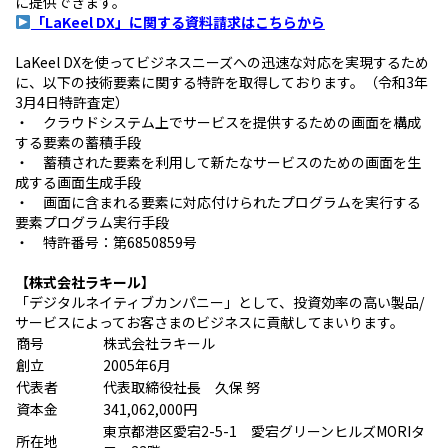
に提供できます。
「LaKeel DX」に関する資料請求はこちらから
LaKeel DXを使ってビジネスニーズへの迅速な対応を実現するため
に、以下の技術要素に関する特許を取得しております。（令和3年
3月4日特許査定）
・ クラウドシステム上でサービスを提供するための画面を構成
する要素の蓄積手段
・ 蓄積された要素を利用して新たなサービスのための画面を生
成する画面生成手段
・ 画面に含まれる要素に対応付けられたプログラムを実行する
要素プログラム実行手段
・ 特許番号：第6850859号
【株式会社ラキール】
「デジタルネイティブカンパニー」として、投資効率の高い製品/
サービスによってお客さまのビジネスに貢献してまいります。
商号
株式会社ラキール
創立
2005年6月
代表者
代表取締役社長 久保 努
資本金
341,062,000円
東京都港区愛宕2-5-1 愛宕グリーンヒルズMORIタ
所在地