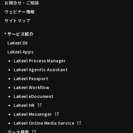
お問合せ・ご相談
ウェビナー情報
サイトマップ
サービス紹介
LaKeel DX
LaKeel Apps
LaKeel Process Manager
LaKeel Agentic Assistant
LaKeel Passport
LaKeel Workflow
LaKeel eDocument
LaKeel HR
LaKeel Messenger
LaKeel Online Media Service
データ基盤