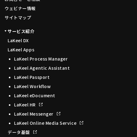
ウェビナー情報
サイトマップ
サービス紹介
LaKeel DX
LaKeel Apps
LaKeel Process Manager
LaKeel Agentic Assistant
LaKeel Passport
LaKeel Workflow
LaKeel eDocument
LaKeel HR
LaKeel Messenger
LaKeel Online Media Service
データ基盤