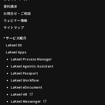
資料請求
お問合せ・ご相談
ウェビナー情報
サイトマップ
サービス紹介
LaKeel DX
LaKeel Apps
LaKeel Process Manager
LaKeel Agentic Assistant
LaKeel Passport
LaKeel Workflow
LaKeel eDocument
LaKeel HR
LaKeel Messenger