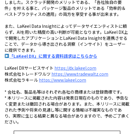
しました。スクラッチ開発のメリットである、「各社独自の要
件」を叶える事と、パッケージ製品のメリットである「効率的＆
ベストプラクティスの適用」の両方を享受する事が出来ます。
また、LaKeel Data Insightによってデータサイエンティストに頼
らず、AIを用いた精度の高い判断が可能となります。LaKeel DX上
で開発したアプリケーションとLaKeel Data Insightを連携させる
ことで、データから導き出される洞察（インサイト）をユーザー
に提供できます。
「LaKeel DX」に関する資料請求はこちらから
LaKeel DXサービスサイト
https://dx.lakeel.com
株式会社トレードワルツ
https://www.tradewaltz.com
株式会社ラキール
https://www.lakeel.com
* 会社名、製品名等はそれぞれ各社の商標または登録商標です。
* 本リリースに掲載された内容は発表日現在のものであり、予告な
く変更または撤回される場合があります。また、本リリースに掲載
された予測や将来の見通し等に関する情報は不確実なものであ
り、実際に生じる結果と異なる場合がありますので、予めご了承く
ださい。