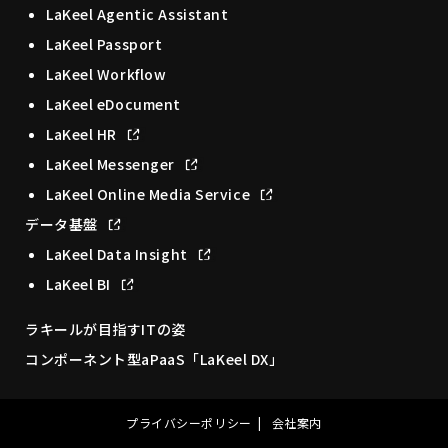
LaKeel Agentic Assistant
LaKeel Passport
LaKeel Workflow
LaKeel eDocument
LaKeel HR
LaKeel Messenger
LaKeel Online Media Service
データ基盤
LaKeel Data Insight
LaKeel BI
ラキールが目指すITの姿
コンポーネント型aPaaS「LaKeel DX」
プライバシーポリシー
会社案内