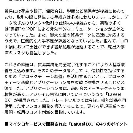
貿易には荷主や銀行、保険会社、税関など関係者が複雑に絡んで
おり、取引の際に発生する手続きは多岐にわたります。しかし、デ
ータ改ざんのリスクや取引の仕組みの複雑さから、実務の多く
は”書類”や”PDF”による非効率的なコミュニケーションが主流と
なっていました。また、膨大な量の貿易データに迅速に対応する
うえで、圧倒的な人手不足が課題となっていました。重ねて、コロ
ナ禍において出社ができず書類処理が遅延することで、輸出入停
滞のリスクも露呈しました。
これらの課題は、貿易業務を完全電子化することにより大幅な改
善を見込めます。そのためデータ層としては、信頼性を担保する
ための「ブロックチェーン基盤」を活用することとし、ブロック
チェーン基盤とアプリケーション層を柔軟に連携させることが必
須でした。アプリケーション層は、疎結合のアーキテクチャで柔
軟性が高く、アジャイル開発に向いているという点で「LaKeel
DX」が採用されました。トレードワルツでは今後、機能部品を再
活用したオフショア開発を導入することで、更なる新規事業への
展開・転用のコスト削減を目指しています。
■マイクロサービスで開発された「LaKeel DX」の4つのポイント