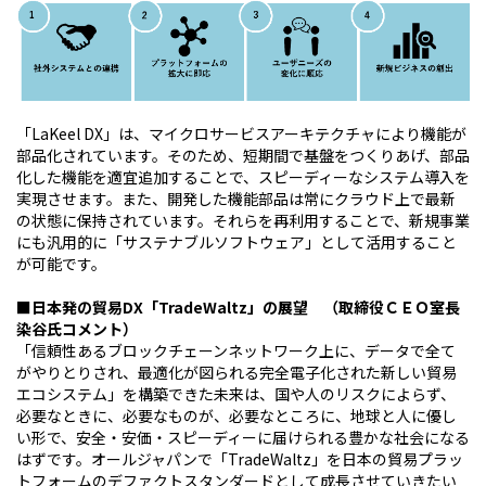
「LaKeel DX」は、マイクロサービスアーキテクチャにより機能が
部品化されています。そのため、短期間で基盤をつくりあげ、部品
化した機能を適宜追加することで、スピーディーなシステム導入を
実現させます。また、開発した機能部品は常にクラウド上で最新
の状態に保持されています。それらを再利用することで、新規事業
にも汎用的に「サステナブルソフトウェア」として活用すること
が可能です。
■日本発の貿易DX「TradeWaltz」の展望 （取締役ＣＥＯ室長
染谷氏コメント）
「信頼性あるブロックチェーンネットワーク上に、データで全て
がやりとりされ、最適化が図られる完全電子化された新しい貿易
エコシステム」を構築できた未来は、国や人のリスクによらず、
必要なときに、必要なものが、必要なところに、地球と人に優し
い形で、安全・安価・スピーディーに届けられる豊かな社会になる
はずです。オールジャパンで「TradeWaltz」を日本の貿易プラッ
トフォームのデファクトスタンダードとして成長させていきたい