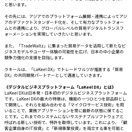
と思います。
その先には、アジアでのプラットフォーム展開・連携によってアジ
アのデファクトスタンダード化を、そして有力なプラットフォー
ムとの連携により、グローバルレベルの貿易デジタルトランスフ
ォーメーションを実現していきたいと思います。
また、「TradeWaltz」に集まった貿易データを活用して新たなビ
ジネスモデルやユーザー体験の可能性を広げ、日本の中小企業の
競争力強化の支援を目指します。
ラキールは、「LaKeel DX」でトレードワルツが推進する「貿易
DX」の共同開発パートナーとして邁進していきます。
《デジタルビジネスプラットフォーム「LaKeel DX」とは》
LaKeel DXは日本発・日本初のデジタルビジネスプラットフォーム
です。LaKeel DXの最大の特徴は、機能の一つひとつを部品群とし
て開発し、それらを組み合わせる「マイクロサービス技術」を用
いることで、業務アプリケーションを常に最新の状態に保てるこ
とです。これまでのシステムにないサステナブルソフトウェアと
呼ばれる新しい技術で、特許を取得しています。これにより、「顧
客企業自身のIT投資」と「新規事業投資」を両立する事を可能と