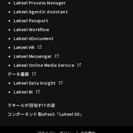
LaKeel Process Manager
LaKeel Agentic Assistant
LaKeel Passport
LaKeel Workflow
LaKeel eDocument
LaKeel HR
LaKeel Messenger
LaKeel Online Media Service
データ基盤
LaKeel Data Insight
LaKeel BI
ラキールが目指すITの姿
コンポーネント型aPaaS「LaKeel DX」
プライバシーポリシー
会社案内