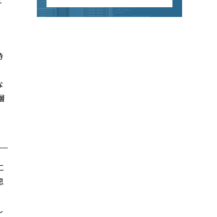
、
時
な
層
こ
思
し