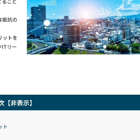
てること
は抵抗の
リットを
ITリー
次
【非表示】
ット