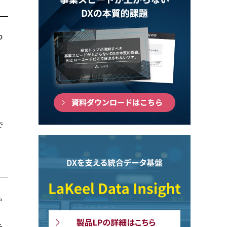
つ
く
で
。
を